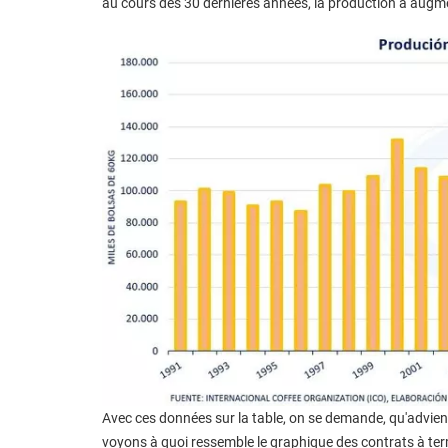
au cours des 30 dernières années, la production a augm
Avec ces données sur la table, on se demande, qu'adviend
voyons à quoi ressemble le graphique des contrats à term