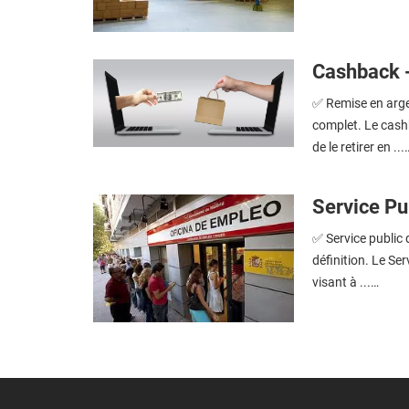
Cashback - 
✅ Remise en argen
complet. Le cash
de le retirer en ...
Service Pub
✅ Service public d
définition. Le Ser
visant à ...…