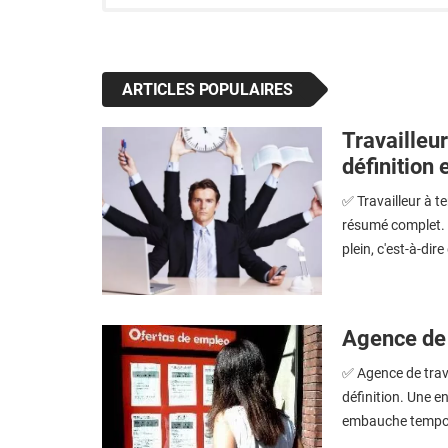
ARTICLES POPULAIRES
Travailleur
définition 
✅ Travailleur à te
résumé complet. L
plein, c'est-à-dire 
Agence de 
✅ Agence de trava
définition. Une e
embauche tempora