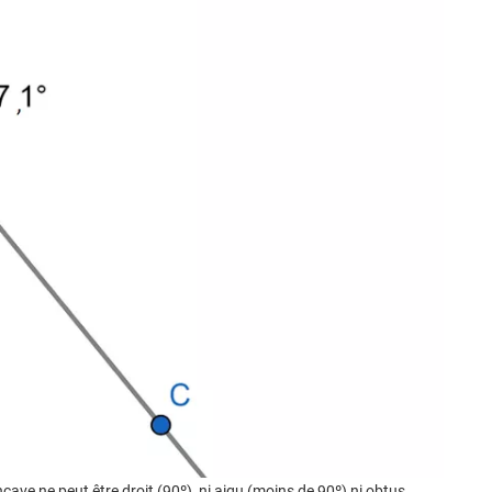
ave ne peut être droit (90º), ni aigu (moins de 90º) ni obtus