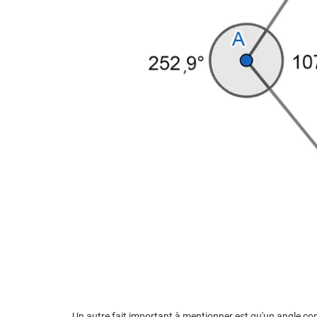
Un autre fait important à mentionner est qu'un angle conc