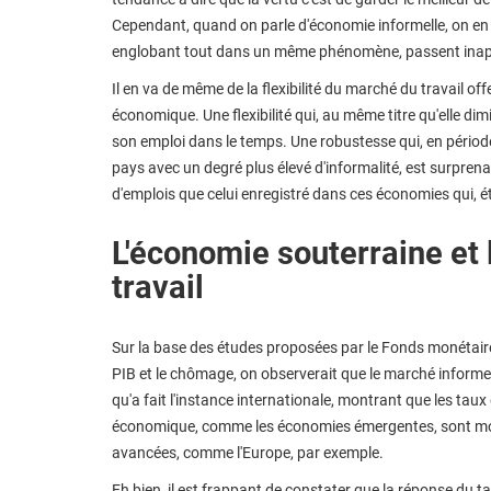
Cependant, quand on parle d'économie informelle, on en o
englobant tout dans un même phénomène, passent inap
Il en va de même de la flexibilité du marché du travail of
économique. Une flexibilité qui, au même titre qu'elle dimi
son emploi dans le temps. Une robustesse qui, en période
pays avec un degré plus élevé d'informalité, est surpren
d'emplois que celui enregistré dans ces économies qui, ét
L'économie souterraine et 
travail
Sur la base des études proposées par le Fonds monétaire in
PIB et le chômage, on observerait que le marché informel
qu'a fait l'instance internationale, montrant que les ta
économique, comme les économies émergentes, sont moin
avancées, comme l'Europe, par exemple.
Eh bien, il est frappant de constater que la réponse du 