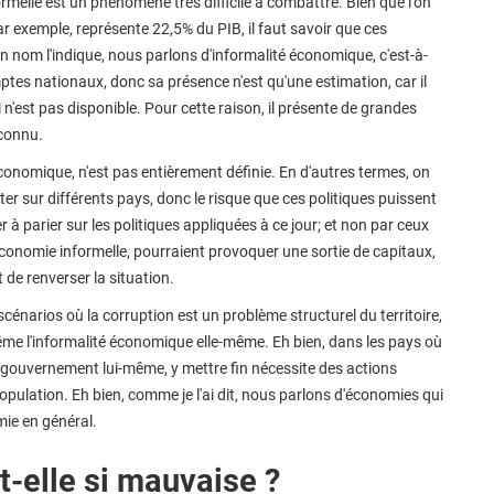
melle est un phénomène très difficile à combattre. Bien que l'on
r exemple, représente 22,5% du PIB, il faut savoir que ces
nom l'indique, nous parlons d'informalité économique, c'est-à-
ptes nationaux, donc sa présence n'est qu'une estimation, car il
n'est pas disponible. Pour cette raison, il présente de grandes
nconnu.
économique, n'est pas entièrement définie. En d'autres termes, on
r sur différents pays, donc le risque que ces politiques puissent
 à parier sur les politiques appliquées à ce jour; et non par ceux
'économie informelle, pourraient provoquer une sortie de capitaux,
 de renverser la situation.
scénarios où la corruption est un problème structurel du territoire,
me l'informalité économique elle-même. Eh bien, dans les pays où
e gouvernement lui-même, y mettre fin nécessite des actions
pulation. Eh bien, comme je l'ai dit, nous parlons d'économies qui
mie en général.
t-elle si mauvaise ?