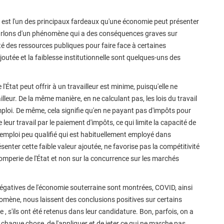
est l'un des principaux fardeaux qu'une économie peut présenter
parlons d'un phénomène qui a des conséquences graves sur
reté des ressources publiques pour faire face à certaines
ajoutée et la faiblesse institutionnelle sont quelques-uns des
l'État peut offrir à un travailleur est minime, puisqu'elle ne
eur. De la même manière, en ne calculant pas, les lois du travail
mploi. De même, cela signifie qu'en ne payant pas d'impôts pour
e leur travail par le paiement d'impôts, ce qui limite la capacité de
n, l'emploi peu qualifié qui est habituellement employé dans
résenter cette faible valeur ajoutée, ne favorise pas la compétitivité
tromperie de l'État et non sur la concurrence sur les marchés
gatives de l'économie souterraine sont montrées, COVID, ainsi
omène, nous laissent des conclusions positives sur certains
 , s'ils ont été retenus dans leur candidature. Bon, parfois, on a
e chaque chose, de l'appliquer et de jeter ce qui ne marche pas.