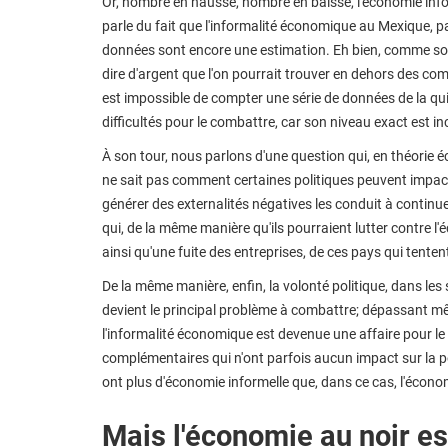
Or, nombre en hausse, nombre en baisse, l'économie infor
parle du fait que l'informalité économique au Mexique, pa
données sont encore une estimation. Eh bien, comme son 
dire d'argent que l'on pourrait trouver en dehors des com
est impossible de compter une série de données de la qui 
difficultés pour le combattre, car son niveau exact est i
À son tour, nous parlons d'une question qui, en théorie 
ne sait pas comment certaines politiques peuvent impacte
générer des externalités négatives les conduit à continuer
qui, de la même manière qu'ils pourraient lutter contre l
ainsi qu'une fuite des entreprises, de ces pays qui tentent
De la même manière, enfin, la volonté politique, dans les 
devient le principal problème à combattre; dépassant mê
l'informalité économique est devenue une affaire pour l
complémentaires qui n'ont parfois aucun impact sur la po
ont plus d'économie informelle que, dans ce cas, l'écono
Mais l'économie au noir es