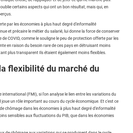
ublie certains aspects qui ont un bon résultat, mais qui, en
erçus.
ferte par les économies à plus haut degré d'informalité
nue et précaire le métier du salarié, lui donne la force de conserver
 de COVID, comme le souligne le peu de protection offerte par les
ante en raison du besoin rare de ces pays en détruisant moins
ant plus transparent Ils étaient également moins flexibles.
la flexibilité du marché du
ternational (FMI), si l'on analyse le lien entre les variations du
 joue un rôle important au cours du cycle économique. Et c'est ce
ux de chômage dans les économies à plus haut degré d'informalité
s sensibles aux fluctuations du PIB, que dans les économies
taux de chômage aux variations qui se produisent dans le cycle