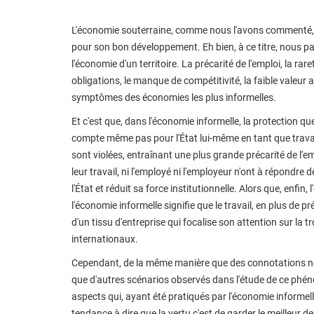
L'économie souterraine, comme nous l'avons commenté, 
pour son bon développement. Eh bien, à ce titre, nous 
l'économie d'un territoire. La précarité de l'emploi, la ra
obligations, le manque de compétitivité, la faible valeur 
symptômes des économies les plus informelles.
Et c'est que, dans l'économie informelle, la protection que 
compte même pas pour l'État lui-même en tant que travaill
sont violées, entraînant une plus grande précarité de l'e
leur travail, ni l'employé ni l'employeur n'ont à répondre d
l'État et réduit sa force institutionnelle. Alors que, enfi
l'économie informelle signifie que le travail, en plus de p
d'un tissu d'entreprise qui focalise son attention sur la 
internationaux.
Cependant, de la même manière que des connotations né
que d'autres scénarios observés dans l'étude de ce phén
aspects qui, ayant été pratiqués par l'économie informelle
tendance à dire que la vertu c'est de garder le meilleur d