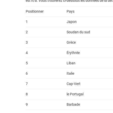
est n/a. Vous trouverez ci-dessous les données de la de
Positionner
Pays
1
Japon
2
Soudan du sud
3
Grèce
4
Érythrée
5
Liban
6
Italie
7
Cap-Vert
8
le Portugal
9
Barbade