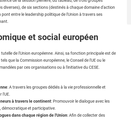
istence de la session plénière, du tableau, de trois groupes
és diverses), de six sections (destinés à chaque domaine d'action
pont entre le leadership politique de l'Union à travers ses
nant.
omique et social européen
tutelle de l'Union européenne. Ainsi, sa fonction principale est de
tels que la Commission européenne, le Conseil de l'UE ou le
andées par ces organisations ou à l'initiative du CESE.
éenne
: A travers les groupes dédiés à la vie professionnelle et
 l'UE.
eneurs à travers le continent
: Promouvoir le dialogue avec les
e, démocratique et participative.
ogues dans chaque région de l'Union
: Afin de collecter des