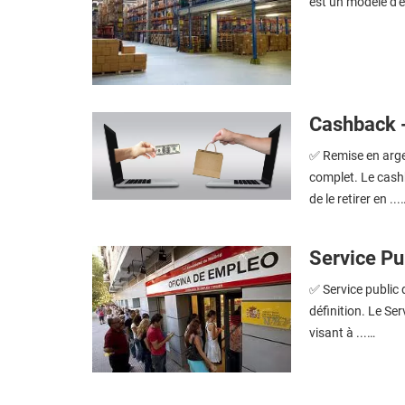
est un modèle d'é
Cashback - 
✅ Remise en argen
complet. Le cash
de le retirer en ...
Service Pub
✅ Service public d
définition. Le Ser
visant à ...…