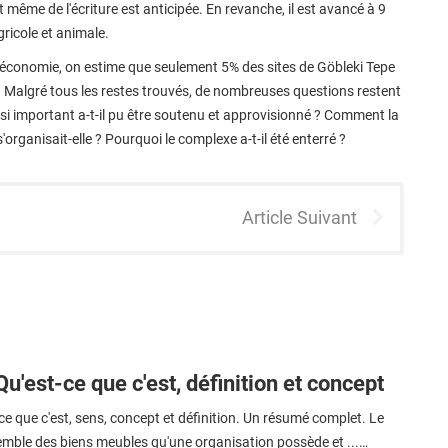
et même de l'écriture est anticipée. En revanche, il est avancé à 9
ricole et animale.
et l'économie, on estime que seulement 5% des sites de Göbleki Tepe
r. Malgré tous les restes trouvés, de nombreuses questions restent
i important a-t-il pu être soutenu et approvisionné ? Comment la
'organisait-elle ? Pourquoi le complexe a-t-il été enterré ?
Article Suivant
Qu'est-ce que c'est, définition et concept
ce que c'est, sens, concept et définition. Un résumé complet. Le
semble des biens meubles qu'une organisation possède et ...…