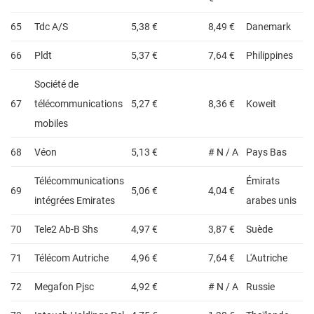
65
Tdc A/S
5,38 €
8,49 €
Danemark
66
Pldt
5,37 €
7,64 €
Philippines
Société de
67
télécommunications
5,27 €
8,36 €
Koweit
mobiles
68
Véon
5,13 €
# N / A
Pays Bas
Télécommunications
Émirats
69
5,06 €
4,04 €
intégrées Emirates
arabes unis
70
Tele2 Ab-B Shs
4,97 €
3,87 €
Suède
71
Télécom Autriche
4,96 €
7,64 €
L'Autriche
72
Megafon Pjsc
4,92 €
# N / A
Russie