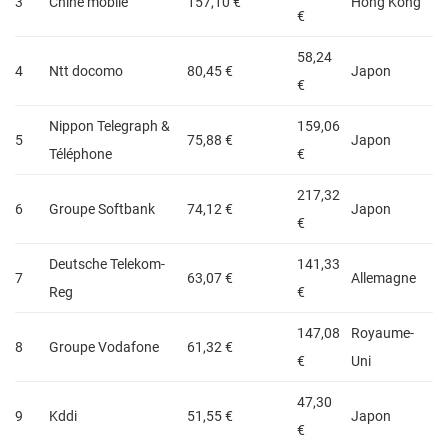
3
Chine mobile
157,10 €
Hong Kong
€
58,24
4
Ntt docomo
80,45 €
Japon
€
Nippon Telegraph &
159,06
5
75,88 €
Japon
Téléphone
€
217,32
6
Groupe Softbank
74,12 €
Japon
€
Deutsche Telekom-
141,33
7
63,07 €
Allemagne
Reg
€
147,08
Royaume-
8
Groupe Vodafone
61,32 €
€
Uni
47,30
9
Kddi
51,55 €
Japon
€