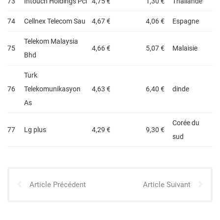
73
Intouch Holdings Pcl
4,75 €
1,30 €
Thaïlande
74
Cellnex Telecom Sau
4,67 €
4,06 €
Espagne
Telekom Malaysia
75
4,66 €
5,07 €
Malaisie
Bhd
Turk
76
Telekomunikasyon
4,63 €
6,40 €
dinde
As
Corée du
77
Lg plus
4,29 €
9,30 €
sud
Article Précédent
Article Suivant