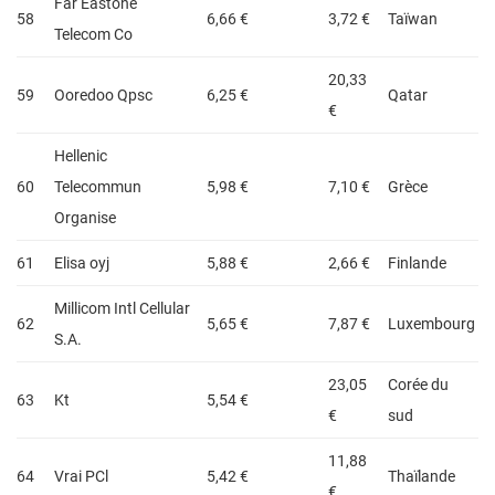
Far Eastone
58
6,66 €
3,72 €
Taïwan
Telecom Co
20,33
59
Ooredoo Qpsc
6,25 €
Qatar
€
Hellenic
60
Telecommun
5,98 €
7,10 €
Grèce
Organise
61
Elisa oyj
5,88 €
2,66 €
Finlande
Millicom Intl Cellular
62
5,65 €
7,87 €
Luxembourg
S.A.
23,05
Corée du
63
Kt
5,54 €
€
sud
11,88
64
Vrai PCl
5,42 €
Thaïlande
€