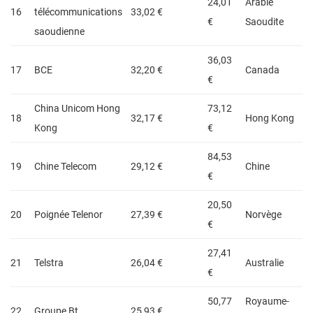
24,01
Arabie
16
télécommunications
33,02 €
€
Saoudite
saoudienne
36,03
17
BCE
32,20 €
Canada
€
China Unicom Hong
73,12
18
32,17 €
Hong Kong
Kong
€
84,53
19
Chine Telecom
29,12 €
Chine
€
20,50
20
Poignée Telenor
27,39 €
Norvège
€
27,41
21
Telstra
26,04 €
Australie
€
50,77
Royaume-
22
Groupe Bt
25,93 €