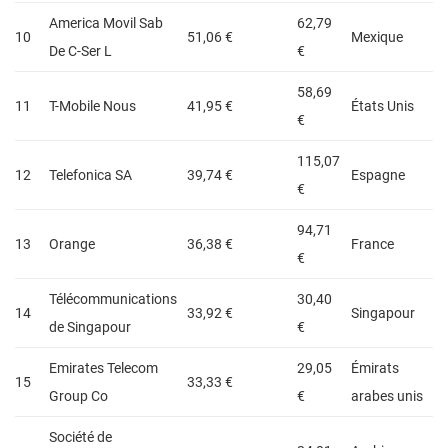
America Movil Sab
62,79
10
51,06 €
Mexique
De C-Ser L
€
58,69
11
T-Mobile Nous
41,95 €
États Unis
€
115,07
12
Telefonica SA
39,74 €
Espagne
€
94,71
13
Orange
36,38 €
France
€
Télécommunications
30,40
14
33,92 €
Singapour
de Singapour
€
Emirates Telecom
29,05
Émirats
15
33,33 €
Group Co
€
arabes unis
Société de