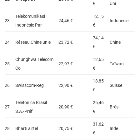
€
Uni
Telekomunikasi
12,15
23
24,46 €
Indonésie
Indonésie Par
€
74,14
24
Réseau Chine unie
23,72 €
Chine
€
Chunghwa Telecom
12,65
25
22,97 €
Taïwan
Co
€
18,85
26
Swisscom-Reg
22,90 €
Suisse
€
Telefonica Brasil
25,46
27
20,90 €
Brésil
S.A.-Préf
€
31,62
28
Bharti airtel
20,75 €
Inde
€