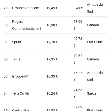
Afrique du
29
Groupe Vodacom
19,49 €
8,41 €
Sud
Rogers
18,99
30
18,98 €
Canada
Communications-B
€
67,73
31
Sprint
17,70 €
États Unis
€
19,62
32
Telus
17,35 €
Canada
€
16,27
Afrique du
33
Groupe Mtn
16,33 €
€
Sud
24,53
34
Telia Co Ab
16,24 €
Suède
€
62,89
35
Centurylink
16,02 €
États Unis