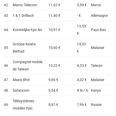
42
Maroc Telecom
11,62 €
5,59 €
Maroc
43
1 & 1 Drillisch
11,40 €
- €
Allemagne
13,53
44
Koninklijke Kpn Nv
10,91 €
Pays Bas
€
Groupe Axiata
14,32
45
10,60 €
Malaisie
Berhad
€
Compagnie mobile
46
10,22 €
4,33 €
Taïwan
de Taïwan
47
Maxis Bhd
9,86 €
4,02 €
Malaisie
48
Safaricom
9,54 €
# N / A
Kenya
Télésystèmes
49
8,81 €
7,96 €
Russie
mobiles Pjsc