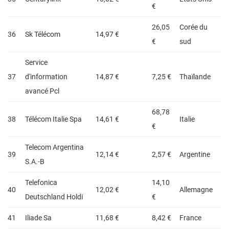
€
26,05
Corée du
36
Sk Télécom
14,97 €
€
sud
Service
37
d'information
14,87 €
7,25 €
Thaïlande
avancé Pcl
68,78
38
Télécom Italie Spa
14,61 €
Italie
€
Telecom Argentina
39
12,14 €
2,57 €
Argentine
S.A.-B
Telefonica
14,10
40
12,02 €
Allemagne
Deutschland Holdi
€
41
Iliade Sa
11,68 €
8,42 €
France