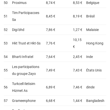
50
Proximus
8,74 €
8,53 €
Belgique
Tim Participacoes
51
8,45 €
8,19 €
Brésil
Sa
52
Digi bhd
7,86 €
1,27 €
Malaisie
10,15
53
Hkt Trust et Hkt-Ss
7,76 €
Hong Kong
€
54
Bharti Infratel
7,64 €
2,45 €
Inde
Les participations
55
7,49 €
7,43 €
États Unis
du groupe Zayo
Turkcell Iletisim
56
6,89 €
7,46 €
dinde
Hizmet As
57
Grameenphone
6,68 €
1,44 €
Bangladesh