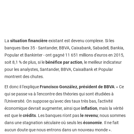
La
situation financière
existant est devenu complexe. Si les
banques Ibex 35 - Santander, BBVA, Caixabank, Sabadell, Bankia,
Popular et Bankinter - ont gagné 11 651 millions d'euros en 2015,
soit 8,1 % de plus, si le
bénéfice par action
, le meilleur indicateur
pour les analystes, Santander, BBVA, CaixaBank et Popular
montrent des chutes.
Et donc il l'explique
Francisco González, président de BBVA
: « Ce
qui se passe va à l'encontre des théories qui sont étudiées à
l'Université. On suppose qu'avec des taux très bas, l'activité
économique devrait augmenter, ainsi que
inflation
, mais la vérité
est que le
crédits
. Les banques n'ont pas
le revenu
; nous sommes
dans une stagnation séculaire où seuls les
économie
. Il ne fait
aucun doute que nous entrons dans un nouveau monde ».