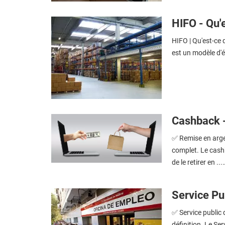
HIFO - Qu'e
HIFO | Qu'est-ce 
est un modèle d'é
Cashback - 
✅ Remise en argen
complet. Le cash
de le retirer en ...
Service Pub
✅ Service public d
définition. Le Ser