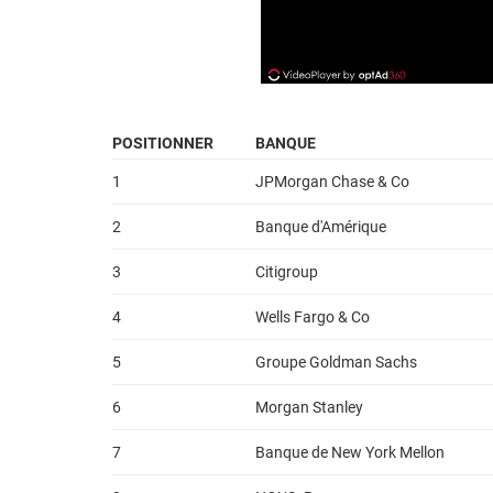
POSITIONNER
BANQUE
1
JPMorgan Chase & Co
2
Banque d'Amérique
3
Citigroup
4
Wells Fargo & Co
5
Groupe Goldman Sachs
6
Morgan Stanley
7
Banque de New York Mellon