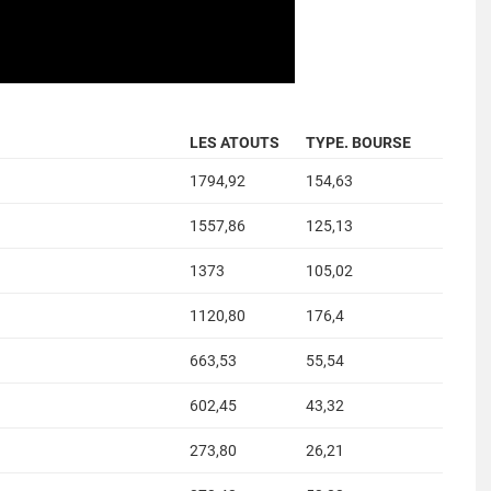
LES ATOUTS
TYPE. BOURSE
1794,92
154,63
1557,86
125,13
1373
105,02
1120,80
176,4
663,53
55,54
602,45
43,32
273,80
26,21