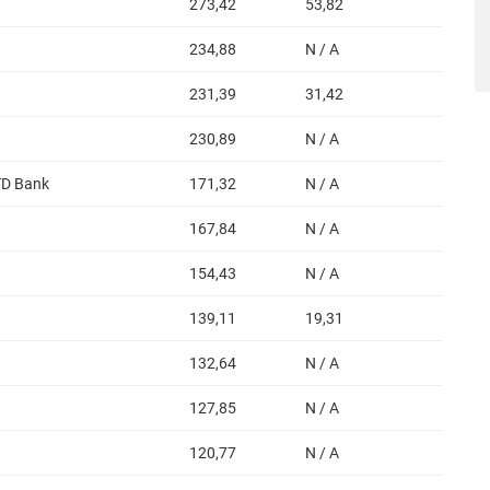
273,42
53,82
234,88
N / A
231,39
31,42
230,89
N / A
 TD Bank
171,32
N / A
167,84
N / A
154,43
N / A
139,11
19,31
132,64
N / A
127,85
N / A
120,77
N / A