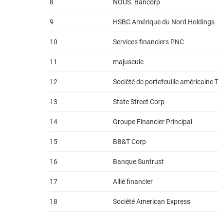
8
NOUS. Bancorp
9
HSBC Amérique du Nord Holdings
10
Services financiers PNC
11
majuscule
12
Société de portefeuille américaine
13
State Street Corp
14
Groupe Financier Principal
15
BB&T Corp
16
Banque Suntrust
17
Allié financier
18
Société American Express