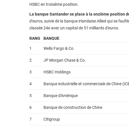
HSBC en troisième position.
La banque Santander se place à la onzième position 
d'euros, suivie de la banque irlandaise Allied qui se fau
classée 24e avec un capital de 51 milliards d'euros.
RANG
BANQUE
1
Wells Fargo & Co
2
JP Morgan Chase & Co.
3
HSBC Holdings
4
Banque industrielle et commerciale de Chine (IC
5
Banque d'Amérique
6
Banque de construction de Chine
7
Citigroup