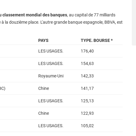
du classement mondial des banques
, au capital de 77 milliards
file à la douzième place. L'autre grande banque espagnole, BBVA, est
PAYS
TYPE. BOURSE *
LES USAGES.
176,40
LES USAGES.
154,63
Royaume-Uni
142,33
BC)
Chine
141,17
LES USAGES.
125,13
Chine
122,93
LES USAGES.
105,02