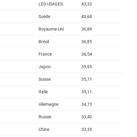
LES USAGES.
43,32
Suède
40,68
Royaume-Uni
36,89
Brésil
36,85
France
36,54
Japon
35,95
Suisse
35,71
Italie
35,11
Allemagne
34,73
Russie
33,40
Chine
33,35