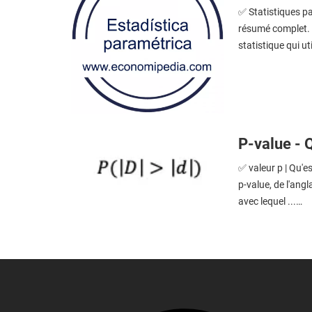
✅ Statistiques pa
résumé complet. L
statistique qui ut
P-value - Q
✅ valeur p | Qu'e
p-value, de l'angl
avec lequel ...…