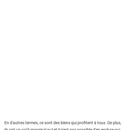
En d'autres termes, ce sont des biens qui profitent à tous. De plus,
ils ont un coût marginal nul et il n'est pas possible d'en exclure qui