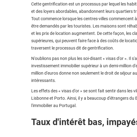
Cette gentrification est un processus par lequel les habit
et des loyers abordables, abandonnent leurs quartiers tra
Tout commence lorsque les centres-villes commencent à d
être demandés par les touristes. Les maisons sont réhab
et les prix de location augmentent. De cette façon, les 
supérieures, qui peuvent faire face à des coûts de locati
traversent le processus dit de gentrification.
N'oublions pas non plus les soi-disant « visas d'or ». Il s'
investissement immobilier supérieur à un demi-million d'
million d'euros donne non seulement le droit de séjour 
intéressants.
Les effets des « visas d'or » se sont fait sentir dans les
Lisbonne et Porto. Ainsi, il y a beaucoup d'étrangers du B
l'immobilier au Portugal.
Taux d'intérêt bas, impayé