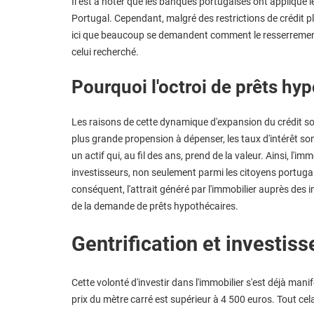
Il est à noter que les banques portugaises ont appliqué
Portugal. Cependant, malgré des restrictions de crédit plu
ici que beaucoup se demandent comment le resserrement d
celui recherché.
Pourquoi l'octroi de prêts hy
Les raisons de cette dynamique d'expansion du crédit so
plus grande propension à dépenser, les taux d'intérêt son
un actif qui, au fil des ans, prend de la valeur. Ainsi, l'i
investisseurs, non seulement parmi les citoyens portuga
conséquent, l'attrait généré par l'immobilier auprès des
de la demande de prêts hypothécaires.
Gentrification et investis
Cette volonté d'investir dans l'immobilier s'est déjà manif
prix du mètre carré est supérieur à 4 500 euros. Tout cela