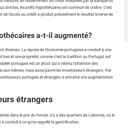
 les mesures de resserrement du crédit indiquées par la Banque du
s strictes, les prêts hypothécaires ont continué de croître. C'est
e l'accès au crédit a produit précisément le résultat inverse de
pothécaires a-t-il augmenté?
nt diverses. La reprise de l'économie portugaise a conduit à une
t bas et une propriété, comme c'est la tradition au Portugal, est
mmobilier portugais est un atout qui a retenu l'attention des
is eux-mêmes, mais aussi parmi les investisseurs étrangers. Par
 investisseurs portugais et étrangers a entraîné une augmentation
seurs étrangers
estée dans le prix du foncier. Il y a des quartiers de Lisbonne, où le
 a conduit à ce qu'on appelle la gentrification.