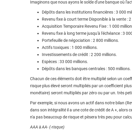
Imaginons que nous ayons le solde d'une banque où l'act
Dépôts dans les institutions financières : 3 000 mil
Revenu fixe à court terme Disponible à la vente : 2
Acquisition Temporaire Revenu Fixe : 1 000 million
Revenu fixe à long terme jusqu'à l'échéance : 3 000
Portefeuille de négociation : 2 800 millions.
Actifs toxiques : 1 000 millions.
Investissements de crédit : 2 200 millions.
Espèces : 33 000 millions.
Dépôts dans les banques centrales : 500 millions.
Chacun de ces éléments doit être multiplié selon un coeff
risque plus élevé seront multipliés par un coefficient plu
monétaire) seront multipliés par zéro ou par un. très petit
Par exemple, si nous avons un actif dans notre bilan (Reve
dans son intégralité il a une cote de crédit de A +, alors c
n'a pas beaucoup de risque et pèsera très peu pour calcule
AAA à AA- (-risque)