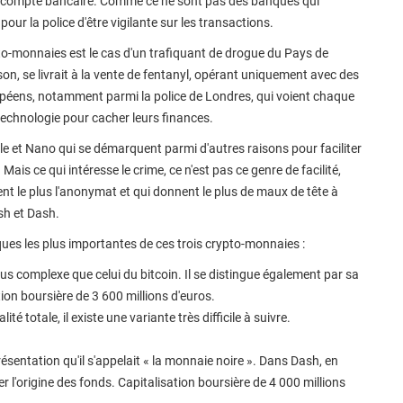
'un compte bancaire. Comme ce ne sont pas des banques qui
ur la police d'être vigilante sur les transactions.
ypto-monnaies est le cas d'un trafiquant de drogue du Pays de
son, se livrait à la vente de fentanyl, opérant uniquement avec des
ropéens, notamment parmi la police de Londres, qui voient chaque
-technologie pour cacher leurs finances.
pple et Nano qui se démarquent parmi d'autres raisons pour faciliter
ais ce qui intéresse le crime, ce n'est pas ce genre de facilité,
t le plus l'anonymat et qui donnent le plus de maux de tête à
sh et Dash.
ques les plus importantes de ces trois crypto-monnaies :
plus complexe que celui du bitcoin. Il se distingue également par sa
tion boursière de 3 600 millions d'euros.
té totale, il existe une variante très difficile à suivre.
 présentation qu'il s'appelait « la monnaie noire ». Dans Dash, en
uer l'origine des fonds. Capitalisation boursière de 4 000 millions