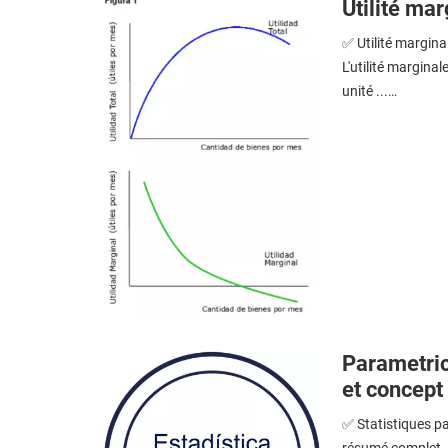
Utilité ma
✅ Utilité marginal
L'utilité margina
unité ...…
Parametric 
et concept
✅ Statistiques pa
résumé complet. L