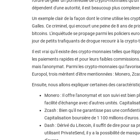
l'ordre de geler un portefeuille de crypto-monnaies qu
dépendent d'une autorité, il est beaucoup plus complexe po
Un exemple clair de la façon dont le crime utilise les cr
Galles. Ce criminel, qui encourt une peine de 8 ans de pri
bitcoins. L'inquiétude se propage parmi les policiers eu
jour de petits trafiquants de drogue recourir à la crypto
Il est vrai qu'il existe des crypto-monnaies telles que Ri
les paiements rapides et pour leurs faibles commissions. M
mais l'anonymat. Parmi les crypto-monnaies qui favorisen
Europol, trois méritent d'être mentionnées : Monero, Zca
Ensuite, nous allons expliquer certaines des caractéristi
Monero : Il offre l'anonymat et son suivi est bien 
facilité d'échange avec d'autres unités. Capitalisa
Zcash : Bien qu'il ne garantisse pas une confidentiali
Capitalisation boursière de 1 100 millions d'euros.
Dash : Dérivé du Litecoin, il suffit de dire pour sa
utilisant PrivateSend, il y a la possibilité de masq