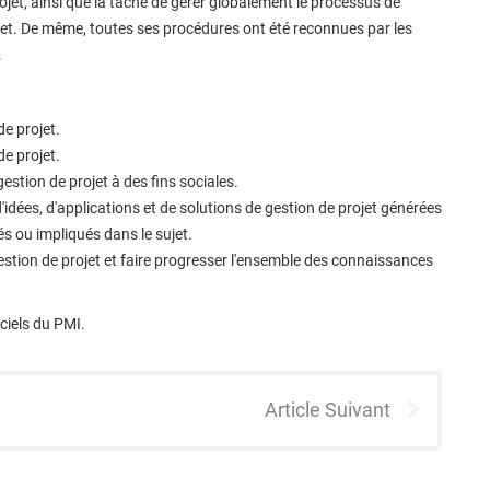
rojet, ainsi que la tâche de gérer globalement le processus de
rojet. De même, toutes ses procédures ont été reconnues par les
.
e projet.
de projet.
estion de projet à des fins sociales.
idées, d'applications et de solutions de gestion de projet générées
és ou impliqués dans le sujet.
estion de projet et faire progresser l'ensemble des connaissances
iciels du PMI.
Article Suivant