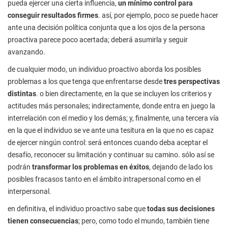
pueda ejercer una cierta influencia,
un mínimo control para
conseguir resultados firmes
. así, por ejemplo, poco se puede hacer
ante una decisión política conjunta que a los ojos de la persona
proactiva parece poco acertada; deberá asumirla y seguir
avanzando.
de cualquier modo, un individuo proactivo aborda los posibles
problemas a los que tenga que enfrentarse desde
tres perspectivas
distintas
. o bien directamente, en la que se incluyen los criterios y
actitudes más personales; indirectamente, donde entra en juego la
interrelación con el medio y los demás; y, finalmente, una tercera vía
en la que el individuo se ve ante una tesitura en la que no es capaz
de ejercer ningún control: será entonces cuando deba aceptar el
desafío, reconocer su limitación y continuar su camino. sólo así se
podrán
transformar los problemas en éxitos
, dejando de lado los
posibles fracasos tanto en el ámbito intrapersonal como en el
interpersonal.
en definitiva, el individuo proactivo sabe que
todas sus decisiones
tienen consecuencias
; pero, como todo el mundo, también tiene