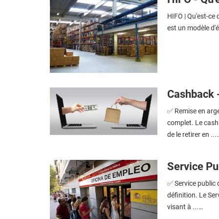
HIFO | Qu'est-ce 
est un modèle d'é
Cashback - 
✅ Remise en argen
complet. Le cash
de le retirer en ...
Service Pub
✅ Service public d
définition. Le Ser
visant à ...…