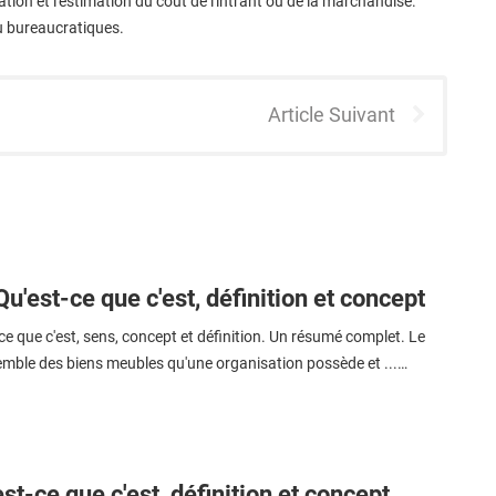
ation et l'estimation du coût de l'intrant ou de la marchandise.
u bureaucratiques.
Article Suivant
Qu'est-ce que c'est, définition et concept
ce que c'est, sens, concept et définition. Un résumé complet. Le
semble des biens meubles qu'une organisation possède et ...…
st-ce que c'est, définition et concept