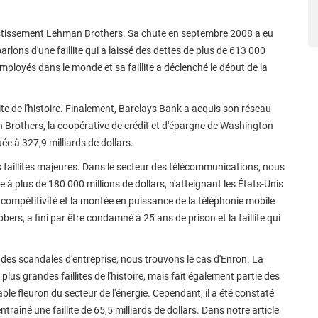
nvestissement Lehman Brothers. Sa chute en septembre 2008 a eu
lons d'une faillite qui a laissé des dettes de plus de 613 000
mployés dans le monde et sa faillite a déclenché le début de la
ite de l'histoire. Finalement, Barclays Bank a acquis son réseau
 Brothers, la coopérative de crédit et d'épargne de Washington
ée à 327,9 milliards de dollars.
 faillites majeures. Dans le secteur des télécommunications, nous
 à plus de 180 000 millions de dollars, n'atteignant les États-Unis
e compétitivité et la montée en puissance de la téléphonie mobile
bers, a fini par être condamné à 25 ans de prison et la faillite qui
e des scandales d'entreprise, nous trouvons le cas d'Enron. La
plus grandes faillites de l'histoire, mais fait également partie des
able fleuron du secteur de l'énergie. Cependant, il a été constaté
traîné une faillite de 65,5 milliards de dollars. Dans notre article