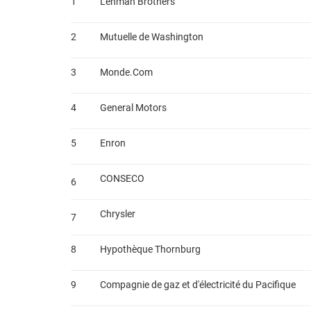
1
Lehman Brothers
2
Mutuelle de Washington
3
Monde.Com
4
General Motors
5
Enron
CONSECO
6
Chrysler
7
8
Hypothèque Thornburg
9
Compagnie de gaz et d'électricité du Pacifique